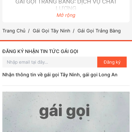
GÁI GỌI TRẢNG BÀNG: DỊCH VỤ CHẤT
LƯỢNG
Mở rộng
Chúng ta không thể phủ nhận rằng gái gọi ở Trảng
Bàng rất đa dạng và phong phú. Tại đây, bạn có thể
Trang Chủ
Gái Gọi Tây Ninh
Gái Gọi Trảng Bàng
tìm thấy nhiều loại hình dịch vụ gái gọi full time, từ
những cô gái trẻ trung, năng động cho đến những
người phụ nữ từng trải, điềm đạm. Dịch vụ gái gọi ở
ĐĂNG KÝ NHẬN TIN TỨC GÁI GỌI
đây không chỉ đầy đủ từ hình thức đến chất lượng
Đăng ký
mà còn đem lại cho bạn những trải nghiệm chưa
từng có.
Nhận thông tin về gái gọi Tây Ninh, gái gọi Long An
Nhiều Hàng Ngon, Giá Rẻ
Điều đặc biệt khiến Trảng Bàng trở thành thiên
đường tình dục ăn chơi là sự hiện diện của rất nhiều
“hàng ngon” với mức giá phải chăng. Bạn có thể dễ
dàng tìm thấy các cô gái xinh đẹp, quyến rũ với giá
cả hợp lý ngay cả khi bạn có ngân sách hạn chế.
Không cần phải chi quá nhiều tiền, bạn vẫn có thể