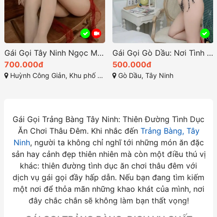
Gái Gọi Tây Ninh Ngọc Mai 2k-Thiên Thần Duyên Dáng
Gái Gọi Gò Dầu: Nơi Tình Yêu Và Giải Trí Giao Thoa
700.000đ
500.000đ
Huỳnh Công Giản, Khu phố 1, Phường 4, TP Tây Ninh
Gò Dầu, Tây Ninh
Gái Gọi Trảng Bàng Tây Ninh: Thiên Đường Tình Dục
Ăn Chơi Thâu Đêm. Khi nhắc đến
Trảng Bàng, Tây
Ninh
, người ta không chỉ nghĩ tới những món ăn đặc
sản hay cảnh đẹp thiên nhiên mà còn một điều thú vị
khác: thiên đường tình dục ăn chơi thâu đêm với
dịch vụ gái gọi đầy hấp dẫn. Nếu bạn đang tìm kiếm
một nơi để thỏa mãn những khao khát của mình, nơi
đây chắc chắn sẽ không làm bạn thất vọng!