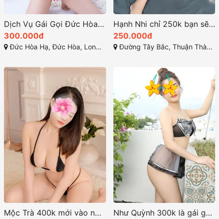
Dịch Vụ Gái Gọi Đức Hòa Tại Long An: Những Điều Cần Biết
Hạnh Nhi chỉ 250k bạn sẽ gặp em gái gọi rẻ ngon nhất nhì cần giuộc long an
300.000đ
250.000đ
Đức Hòa Hạ, Đức Hòa, Long An
Đường Tây Bắc, Thuận Thành, Cần Giuộc, Long An
Mộc Trà 400k mới vào nghề gái gọi tại thị trấn bến lức tỉnh long an
Như Quỳnh 300k là gái gọi giá rẻ ở bến lức long an chiều khách