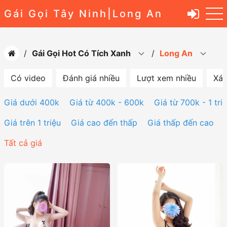
Gái Gọi Tây Ninh|Long An
Gái Gọi Hot Có Tích Xanh
Long An
Có video
Đánh giá nhiều
Lượt xem nhiều
Xác
Giá dưới 400k
Giá từ 400k - 600k
Giá từ 700k - 1 tri
Giá trên 1 triệu
Giá cao đến thấp
Giá thấp đến cao
Tất cả giá