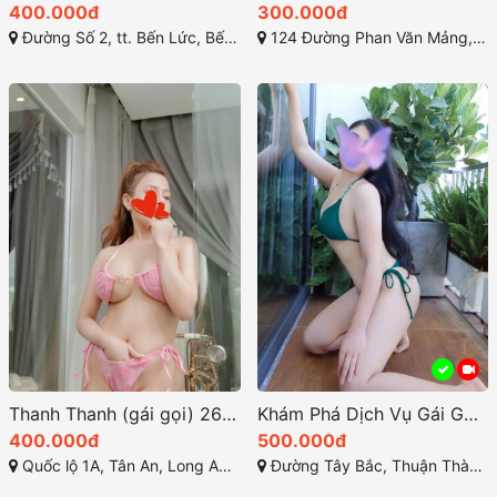
400.000đ
300.000đ
Đường Số 2, tt. Bến Lức, Bến Lức, Long An, Việt Nam
124 Đường Phan Văn Mảng, tt. Bến Lức, Bến Lức, Long An, Việt Nam
Thanh Thanh (gái gọi) 26 tuổi miền tây thân hình nóng bòng ở tân an, long an
Khám Phá Dịch Vụ Gái Gọi Cần Giuộc Tại Long An
400.000đ
500.000đ
Quốc lộ 1A, Tân An, Long An, Việt Nam
Đường Tây Bắc, Thuận Thành, Cần Giuộc, Long An