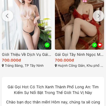
Giới Thiệu Về Dịch Vụ Gái Gọi TP Tây Ninh
Gái Gọi Tây Ninh Ngọc Mai 2k-Thiên Thần Duyên Dáng
700.000đ
1.500.000đ
 Ninh
Huỳnh Công Giản, Khu phố 1, Phường 4, TP Tây Ninh
Đường Số 2, tt. Bến Lức, Bến L
Gái Gọi Hot Có Tích Xanh Thành Phố Long An: Tìm
Kiếm Sự Nổi Bật Trong Thế Giới Thú Vị Này
Chào bạn đọc thân mến! Hôm nay, chúng ta sẽ cùng