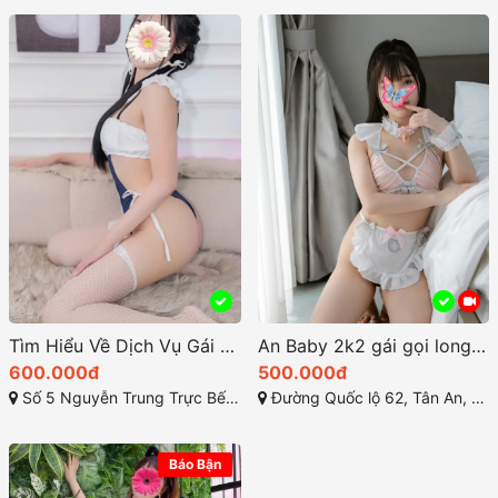
Tìm Hiểu Về Dịch Vụ Gái Gọi Bến Lức Tại Long An
An Baby 2k2 gái gọi long an gợi cảm dễ thương
600.000đ
500.000đ
Số 5 Nguyễn Trung Trực Bến Lức Long An, tt. Bến Lức, Bến Lức, Long An
Đường Quốc lộ 62, Tân An, TP Long An
Báo Bận