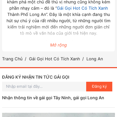
khám phá một chủ đề thú vị nhưng cũng không kém
phần nhạy cảm – đó là “
Gái Gọi Hot Có Tích Xanh
Thành Phố Long An”. Đây là một khía cạnh đang thu
hút sự chú ý của rất nhiều người, từ những người tìm
kiếm trải nghiệm mới đến những người đơn giản chỉ
tò mò về văn hóa của giới trẻ hiện nay.
GÁI GỌI LÀ GÌ?
Mở rộng
Trước khi đi sâu vào chủ đề, chúng ta cần hiểu rõ về
Trang Chủ
Gái Gọi Hot Có Tích Xanh
Long An
khái niệm “gái gọi”. Đây là thuật ngữ dùng để chỉ
những cô gái có dịch vụ đi kèm, thường là để phục
vụ nhu cầu của khách hàng trong các lĩnh vực giải
ĐĂNG KÝ NHẬN TIN TỨC GÁI GỌI
trí. Nói một cách dễ hiểu, đây chính là một nghề mà
người phụ nữ chọn để kiếm sống, và nó đã trở thành
Đăng ký
một phần không thể thiếu của đời sống hiện đại.
Nhận thông tin về gái gọi Tây Ninh, gái gọi Long An
TẠI SAO LẠI NỔI BẬT?
Gái Gọi Hot Có Tích Xanh Thành Phố Long An đang