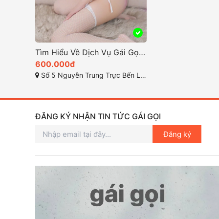
Tìm Hiểu Về Dịch Vụ Gái Gọi Bến Lức Tại Long An
600.000đ
Số 5 Nguyễn Trung Trực Bến Lức Long An, tt. Bến Lức, Bến Lức, Long An
ĐĂNG KÝ NHẬN TIN TỨC GÁI GỌI
Đăng ký