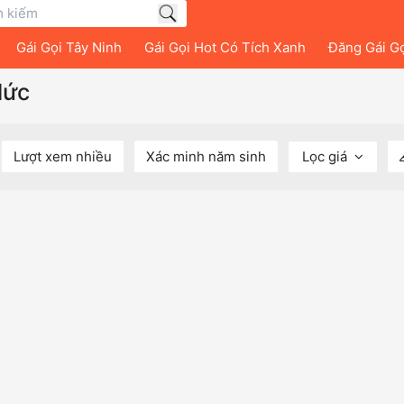
Gái Gọi Tây Ninh
Gái Gọi Hot Có Tích Xanh
Đăng Gái G
lức
Lượt xem nhiều
Xác minh năm sinh
Lọc giá