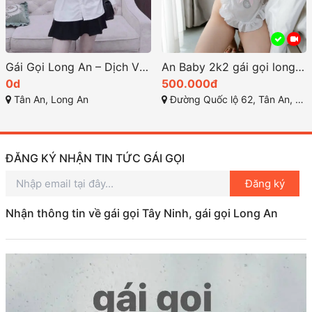
Gái Gọi Long An – Dịch Vụ Đặc Biệt Năm 2025
An Baby 2k2 gái gọi long an gợi cảm dễ thương
0d
500.000đ
Tân An, Long An
Đường Quốc lộ 62, Tân An, TP Long An
ĐĂNG KÝ NHẬN TIN TỨC GÁI GỌI
Đăng ký
Nhận thông tin về gái gọi Tây Ninh, gái gọi Long An