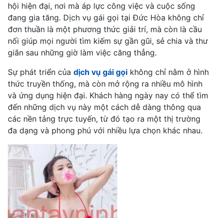
hội hiện đại, nơi mà áp lực công việc và cuộc sống
đang gia tăng. Dịch vụ gái gọi tại Đức Hòa không chỉ
đơn thuần là một phương thức giải trí, mà còn là cầu
nối giúp mọi người tìm kiếm sự gần gũi, sẻ chia và thư
giãn sau những giờ làm việc căng thẳng.
Sự phát triển của
dịch vụ gái gọi
không chỉ nằm ở hình
thức truyền thống, mà còn mở rộng ra nhiều mô hình
và ứng dụng hiện đại. Khách hàng ngày nay có thể tìm
đến những dịch vụ này một cách dễ dàng thông qua
các nền tảng trực tuyến, từ đó tạo ra một thị trường
đa dạng và phong phú với nhiều lựa chọn khác nhau.