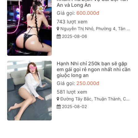
An và Long An
Giá gọi:
600.000đ
743 lượt xem
Nguyễn Thị Nhỏ, Phường 4, Tân An, Long An
2025-08-06
Hạnh Nhi chỉ 250k bạn sẽ gặp
em gái gọi rẻ ngon nhất nhì cần
giuộc long an
Giá gọi:
250.000đ
581 lượt xem
Đường Tây Bắc, Thuận Thành, Cần Giuộc, Long An
2025-08-02