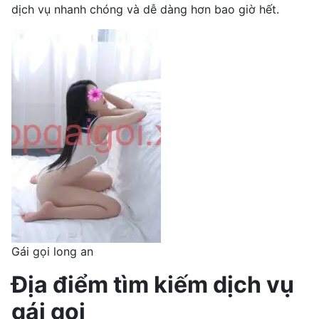
dịch vụ nhanh chóng và dễ dàng hơn bao giờ hết.
Gái gọi long an
Địa điểm tìm kiếm dịch vụ
gái gọi