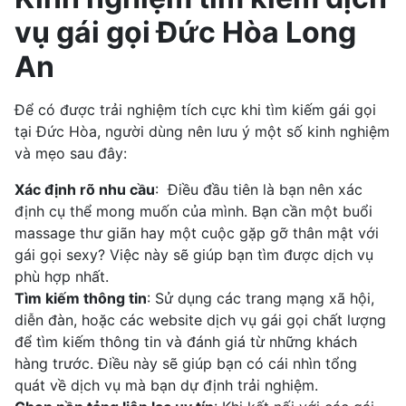
vụ gái gọi Đức Hòa Long
An
Để có được trải nghiệm tích cực khi tìm kiếm gái gọi
tại Đức Hòa, người dùng nên lưu ý một số kinh nghiệm
và mẹo sau đây:
Xác định rõ nhu cầu
: Điều đầu tiên là bạn nên xác
định cụ thể mong muốn của mình. Bạn cần một buổi
massage thư giãn hay một cuộc gặp gỡ thân mật với
gái gọi sexy? Việc này sẽ giúp bạn tìm được dịch vụ
phù hợp nhất.
Tìm kiếm thông tin
: Sử dụng các trang mạng xã hội,
diễn đàn, hoặc các website dịch vụ gái gọi chất lượng
để tìm kiếm thông tin và đánh giá từ những khách
hàng trước. Điều này sẽ giúp bạn có cái nhìn tổng
quát về dịch vụ mà bạn dự định trải nghiệm.