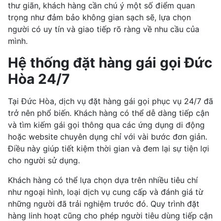
thư giãn, khách hàng cần chú ý một số điểm quan
trọng như đảm bảo không gian sạch sẽ, lựa chọn
người có uy tín và giao tiếp rõ ràng về nhu cầu của
mình.
Hệ thống đặt hàng gái gọi Đức
Hòa 24/7
Tại Đức Hòa, dịch vụ đặt hàng gái gọi phục vụ 24/7 đã
trở nên phổ biến. Khách hàng có thể dễ dàng tiếp cận
và tìm kiếm gái gọi thông qua các ứng dụng di động
hoặc website chuyên dụng chỉ với vài bước đơn giản.
Điều này giúp tiết kiệm thời gian và đem lại sự tiện lợi
cho người sử dụng.
Khách hàng có thể lựa chọn dựa trên nhiều tiêu chí
như ngoại hình, loại dịch vụ cung cấp và đánh giá từ
những người đã trải nghiệm trước đó. Quy trình đặt
hàng linh hoạt cũng cho phép người tiêu dùng tiếp cận