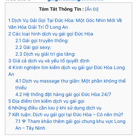
Tóm Tắt Thông Tin :
[
Ẩn Đi
]
1
Dịch Vụ Gái Gọi Tại Đức Hòa: Một Góc Nhìn Mới Về
Văn Hóa Giải Trí Ở Long An
2
Các loại hình dịch vụ gái gọi Đức Hòa
2.1
Gái gọi truyền thống:
2.2
Gái gọi sexy:
2.3
Dịch vụ giải trí gia tăng:
3
Giá cả dịch vụ và yếu tố quyết định
4
Kinh nghiệm tìm kiếm dịch vụ gái gọi Đức Hòa Long
An
4.1
Dịch vụ massage thư giãn: Một phần không thể
thiếu
4.2
Hệ thống đặt hàng gái gọi Đức Hòa 24/7
5
Địa điểm tìm kiếm dịch vụ gái gọi
6
Những điều cần lưu ý khi sử dụng dịch vụ
7
Kết luận: Dịch vụ gái gọi tại Đức Hòa – Có nên thử?
7.1
🌹 Tham khảo thêm gái gọi chung khu vực Long
An – Tây Ninh