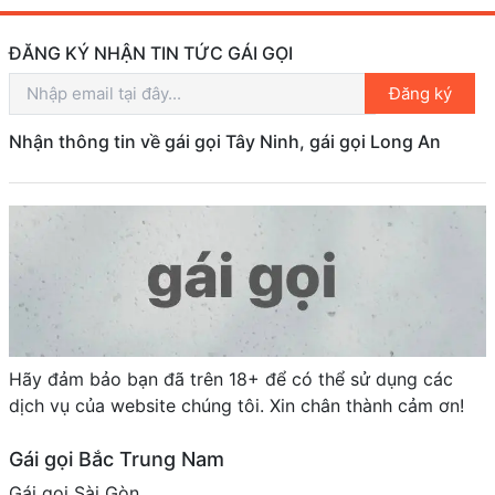
ĐĂNG KÝ NHẬN TIN TỨC GÁI GỌI
Đăng ký
Nhận thông tin về gái gọi Tây Ninh, gái gọi Long An
Hãy đảm bảo bạn đã trên 18+ để có thể sử dụng các
dịch vụ của website chúng tôi. Xin chân thành cảm ơn!
Gái gọi Bắc Trung Nam
Gái gọi Sài Gòn