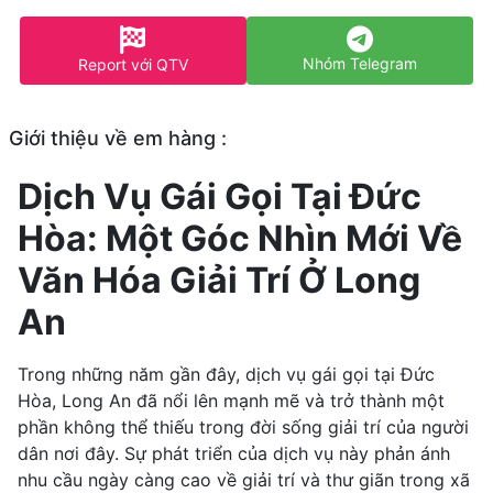
Nhóm Telegram
Report với QTV
Giới thiệu về em hàng :
Dịch Vụ Gái Gọi Tại Đức
Hòa: Một Góc Nhìn Mới Về
Văn Hóa Giải Trí Ở Long
An
Trong những năm gần đây, dịch vụ gái gọi tại Đức
Hòa, Long An đã nổi lên mạnh mẽ và trở thành một
phần không thể thiếu trong đời sống giải trí của người
dân nơi đây. Sự phát triển của dịch vụ này phản ánh
nhu cầu ngày càng cao về giải trí và thư giãn trong xã