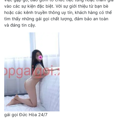
vào các sự kiện đặc biệt. Với sự giới thiệu từ bạn bè
hoặc các kênh truyền thông uy tín, khách hàng có thể
tìm thấy những gái gọi chất lượng, đảm bảo an toàn
và đáng tin cậy.
gái gọi Đức Hòa 24/7