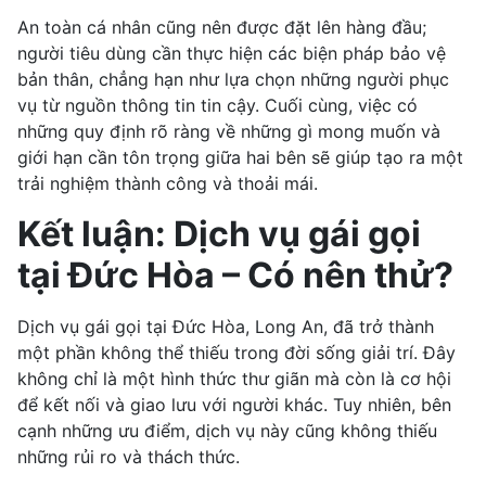
An toàn cá nhân cũng nên được đặt lên hàng đầu;
người tiêu dùng cần thực hiện các biện pháp bảo vệ
bản thân, chẳng hạn như lựa chọn những người phục
vụ từ nguồn thông tin tin cậy. Cuối cùng, việc có
những quy định rõ ràng về những gì mong muốn và
giới hạn cần tôn trọng giữa hai bên sẽ giúp tạo ra một
trải nghiệm thành công và thoải mái.
Kết luận: Dịch vụ gái gọi
tại Đức Hòa – Có nên thử?
Dịch vụ gái gọi tại Đức Hòa, Long An, đã trở thành
một phần không thể thiếu trong đời sống giải trí. Đây
không chỉ là một hình thức thư giãn mà còn là cơ hội
để kết nối và giao lưu với người khác. Tuy nhiên, bên
cạnh những ưu điểm, dịch vụ này cũng không thiếu
những rủi ro và thách thức.