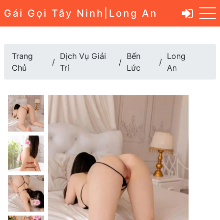
Gái Gọi Tây Ninh|Long An
Trang
Dịch Vụ Giải
Bến
Long
Chủ
Trí
Lức
An