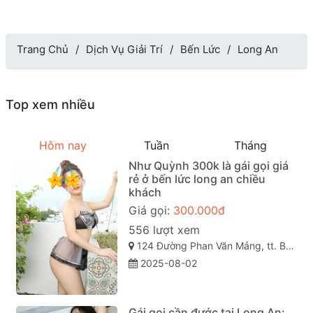
Trang Chủ
Dịch Vụ Giải Trí
Bến Lức
Long An
Top xem nhiều
Hôm nay
Tuần
Tháng
Như Quỳnh 300k là gái gọi giá
rẻ ở bến lức long an chiều
khách
Giá gọi:
300.000đ
556 lượt xem
124 Đường Phan Văn Mảng, tt. Bến Lức, Bến Lức, Long An, Việt Nam
2025-08-02
Gái gọi cần đước tại Long An: