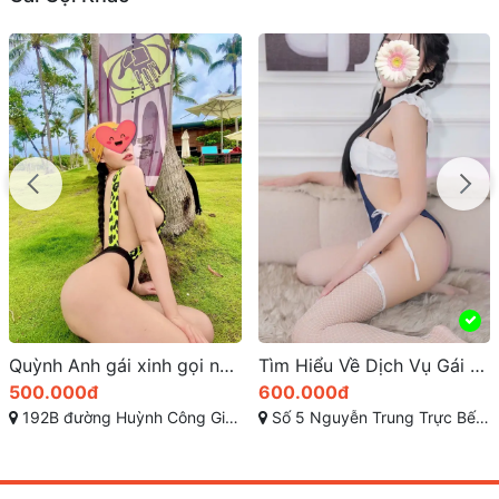
Quỳnh Anh gái xinh gọi ngay cho em ở 192B đường Huỳnh Công Giản, Khu phố 1, Tây Ninh
Tìm Hiểu Về Dịch Vụ Gái Gọi Bến Lức Tại Long An
500.000đ
600.000đ
192B đường Huỳnh Công Giản, Khu phố 1, Tây Ninh, Việt Nam
Số 5 Nguyễn Trung Trực Bến Lức Long An, tt. Bến Lức, Bến Lức, Long An