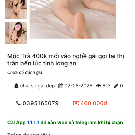
Mộc Trà 400k mới vào nghề gái gọi tại thị
trấn bến lức tỉnh long an
Chưa có đánh giá
chia se gai dep
02-08-2025
613
0
0395165079
400.000đ
Cài App
1.1.1.1
để vào web và telegram khi bị chặn
Thông tin tóm tắt :