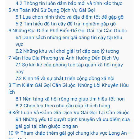
4.2
Thông tin luôn đảm bảo mới và tính xác thực
5
An Toàn Khi Sử Dụng Dịch Vụ Gái Gọi
5.1
Lựa chọn hình thức và địa điểm tốt để gặp gỡ
5.2
Tìm hiểu độ tin cậy để trải nghiệm gặp gỡ
6
Những Địa Điểm Phổ Biến Để Gọi Gái Tại Cần Giuộc
6.1
Danh sách những em gái đáng tin cậy tại khu
vực
6.2
Những khu vui chơi giải trí cấp cao lý tưởng
7
Văn Hóa Địa Phương và Ảnh Hưởng Đến Dịch Vụ
7.1
Sự kín kẽ của phong tục tập quán xã hội ngày
nay
7.2
Kinh tế và sự phát triển cộng đồng xã hội
8
Tìm Kiếm Gái Gọi Cần Giuộc: Những Lời Khuyên Hữu
Ích
8.1
Nền tảng xã hội rộng mở giúp tìm hiểu tốt hơn
8.2
Chọn lựa theo nhu cầu của khách hàng
9
Kết Luận Và Đánh Giá Dịch Vụ Gái Gọi Tại Cần Giuộc
9.1
Những yếu tố quyết định khuyến và ưu điểm của
gái gọi tại cần giuộc long an
10
🌹 Tham khảo thêm gái gọi chung khu vực Long An –