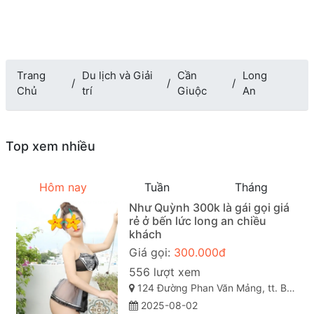
Trang
Du lịch và Giải
Cần
Long
Chủ
trí
Giuộc
An
Top xem nhiều
Hôm nay
Tuần
Tháng
Như Quỳnh 300k là gái gọi giá
rẻ ở bến lức long an chiều
khách
Giá gọi:
300.000đ
556 lượt xem
124 Đường Phan Văn Mảng, tt. Bến Lức, Bến Lức, Long An, Việt Nam
2025-08-02