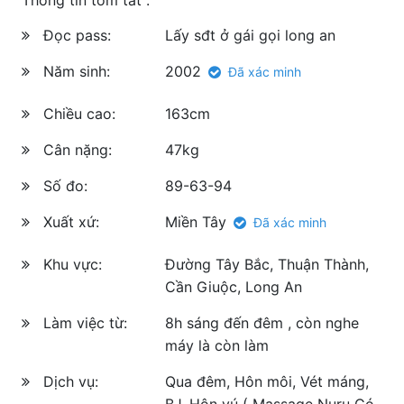
Đọc pass:
Lấy sđt ở gái gọi long an
Năm sinh:
2002
Đã xác minh
Chiều cao:
163cm
Cân nặng:
47kg
Số đo:
89-63-94
Xuất xứ:
Miền Tây
Đã xác minh
Khu vực:
Đường Tây Bắc, Thuận Thành,
Cần Giuộc, Long An
Làm việc từ:
8h sáng đến đêm , còn nghe
máy là còn làm
Dịch vụ:
Qua đêm, Hôn môi, Vét máng,
BJ, Hôn vú ( Massage Nuru Có