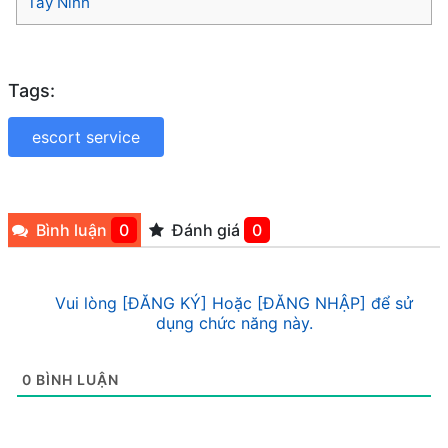
Tây Ninh
Tags:
escort service
Bình luận
0
Đánh giá
0
Vui lòng [ĐĂNG KÝ] Hoặc [ĐĂNG NHẬP] để sử
dụng chức năng này.
0
BÌNH LUẬN