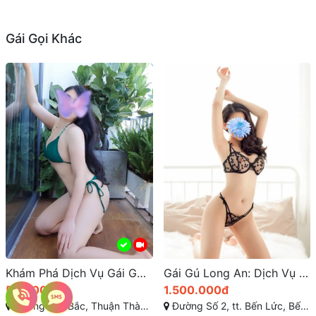
Gái Gọi Khác
Khám Phá Dịch Vụ Gái Gọi Cần Giuộc Tại Long An
Gái Gú Long An: Dịch Vụ và Địa Điểm Giải Trí 18+
500.000đ
1.500.000đ
Đường Tây Bắc, Thuận Thành, Cần Giuộc, Long An
Đường Số 2, tt. Bến Lức, Bến Lức, Long An