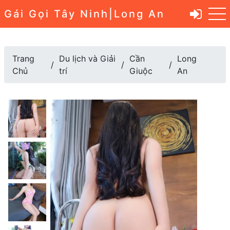
Gái Gọi Tây Ninh|Long An
Trang
Du lịch và Giải
Cần
Long
Chủ
trí
Giuộc
An