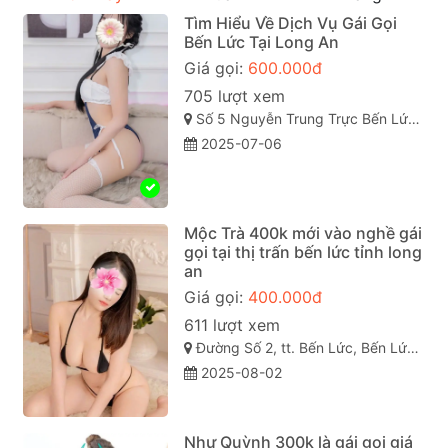
Tìm Hiểu Về Dịch Vụ Gái Gọi
Bến Lức Tại Long An
Giá gọi:
600.000đ
705 lượt xem
Số 5 Nguyễn Trung Trực Bến Lức Long An, tt. Bến Lức, Bến Lức, Long An
2025-07-06
Mộc Trà 400k mới vào nghề gái
gọi tại thị trấn bến lức tỉnh long
an
Giá gọi:
400.000đ
611 lượt xem
Đường Số 2, tt. Bến Lức, Bến Lức, Long An, Việt Nam
2025-08-02
Như Quỳnh 300k là gái gọi giá