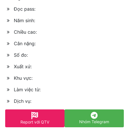
Đọc pass:
Năm sinh:
Chiều cao:
Cân nặng:
Số đo:
Xuất xứ:
Khu vực:
Làm việc từ:
Dịch vụ:
Nhóm Telegram
Report với QTV