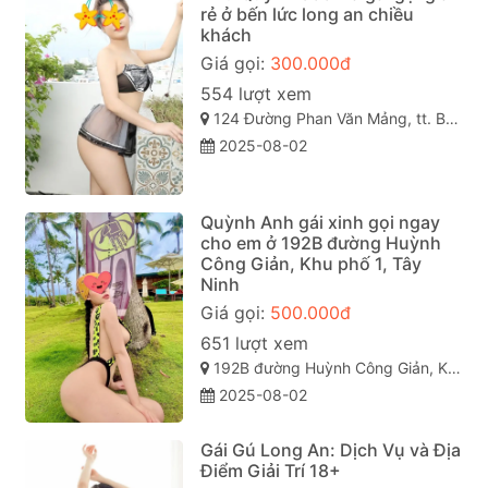
rẻ ở bến lức long an chiều
khách
Giá gọi:
300.000đ
554 lượt xem
124 Đường Phan Văn Mảng, tt. Bến Lức, Bến Lức, Long An, Việt Nam
2025-08-02
Quỳnh Anh gái xinh gọi ngay
cho em ở 192B đường Huỳnh
Công Giản, Khu phố 1, Tây
Ninh
Giá gọi:
500.000đ
651 lượt xem
192B đường Huỳnh Công Giản, Khu phố 1, Tây Ninh, Việt Nam
2025-08-02
Gái Gú Long An: Dịch Vụ và Địa
Điểm Giải Trí 18+